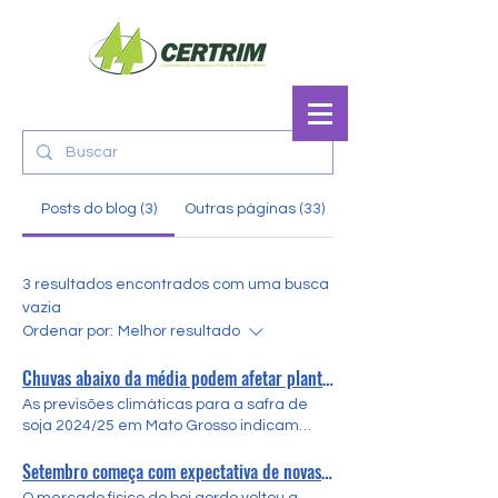
Posts do blog (3)
Outras páginas (33)
3 resultados encontrados com uma busca
vazia
Ordenar por:
Melhor resultado
Chuvas abaixo da média podem afetar plantio da soja
As previsões climáticas para a safra de
soja 2024/25 em Mato Grosso indicam
chuvas abaixo da média histórica, o que
Setembro começa com expectativa de novas altas nos preços do boi gordo
pode afetar negativamente o ritmo da
semeadura no início da temporada,