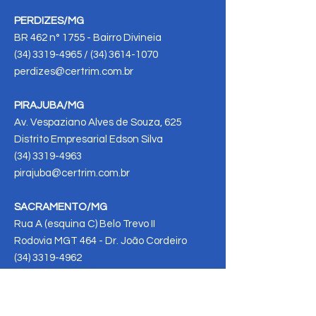
PERDIZES/MG
BR 462 n° 1755 - Bairro Divineia
(34) 3319-4965 / (34) 3614-1070
perdizes@certrim.com.br
PIRAJUBA/MG
Av. Vespaziano Alves de Souza, 625
Distrito Empresarial Edson Silva
(34) 3319-4963
pirajuba@certrim.com.br
SACRAMENTO/MG
Rua A (esquina C) Belo Trevo II
Rodovia MGT 464 - Dr. João Cordeiro
(34) 3319-4962
sacramento@certrim.com.br
VERÍSSIMO/MG